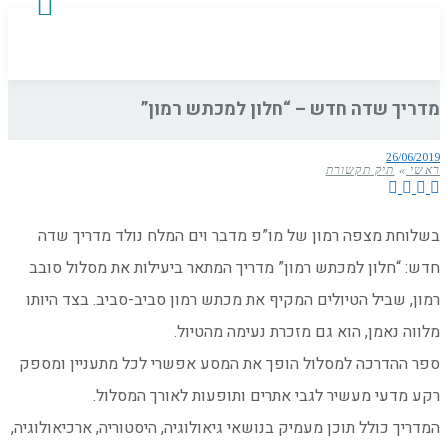
מדריך שדה חדש – “חלון למכתש רמון”
26/06/2019
ראשי
»
תיק תקשורת
בשלוחת מצפה רמון של מו”פ מדבר וים המלח נולד מדריך שדה
חדש: “חלון למכתש רמון” מדריך המתאר ביעילות את מסלול סובב
רמון, שביל הטיולים המקיף את מכתש רמון סביב-סביב. בצד היותו
מלווה נאמן, הוא גם מזכרת נעימה מהטיול.
ספר ההדרכה למסלול הופך את המסע אפשרי לכל מתעניין ומספק
רקע מדעי מעשיר לגבי אתרים ותופעות לאורך המסלול.
המדריך כולל תוכן מעמיק בנושאי גיאולוגיה, היסטוריה, ארכיאולוגיה,