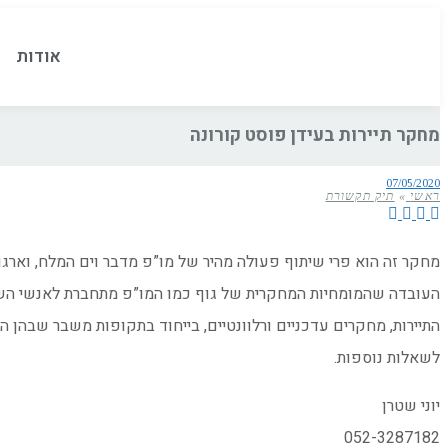
אודות
מחקר תיירות בעידן פוסט קורונה
07/05/2020
ראשי
»
תיק תקשורת
מחקר זה הוא פרי שיתוף פעולה מהיר של מו”פ מדבר וים המלח, וארגוני 
העובדה שהמומחיות המחקרית של גוף כמו המו”פ מתחברת לאנשי השטח
התיירות, מחקרים עדכניים ורלוונטיים, בייחוד בתקופות משבר שבהן ה
לשאלות נוספות.
יוני שטרן
052-3287182