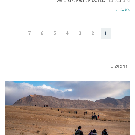
‘מים במדבר’ עם דגש על מפעלי מים של
קרא עוד ←
7
6
5
4
3
2
1
חיפוש עבור: