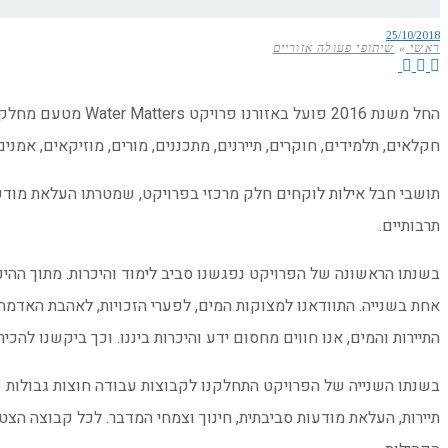
25/10/2018
ראשי
»
שיתופי פעולה אזוריים
החל משנת 2016 פו
חקלאים, תלמידים, חוקרים, תיירנים, מתכננים, מורים, מוזיקאים, אמ
תושבי חבל אילות לוקחים חלק מרכזי בפרויקט, שמטרתו העלאת מודעות 
תרבותיים.
בשנתו הראשונה של הפרויקט נפגשנו סביב לימוד והיכרות. מתוך ההיכרו
אחת בשנייה. התוודאנו למצוקות המים, לפערי הזכויות, לאהבת האדמה ו
התיירות והמים, אנו חווים מחסום ידע והיכרות ביננו. וכך ביקשנו לה
בשנתו השנייה של הפרויקט התחלקנו לקבוצות עבודה חוצות גבולות –
תיירות, העלאת מודעות סביבתית, חינוך וצמחי המדבר. לכל קבוצה הצ