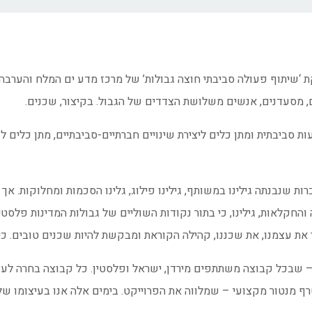
על באזורנו פרויקט Water Matters מטעם מחלקת ‘שיתוף פעולה סביבתי חוצה גבולות’ של מרכז 
נים, מסעדנים, אנשים משלושת הצדדים של הגבול. בקיצור, שכנים.
סביבתית ומתן כלים ליצירת שינויים חברתיים-סביבתיים, מתן כלים לפ
ת שנבנתה גילינו במשותף, גילינו פילוג, גלינו הסכמות ומחלוקות. אך 
החקלאות, גילינו, כי בתור נקודות השוליים של גבולות המדינות פלסטי
כיר את עצמנו, את שכננו, קהילה הקוראת ומבקשת להיות שכנים טובים. כ
 שבכל קבוצה משתתפים מירדן, ישראל ופלסטין. כל קבוצה בחרה לעצמה
טרף מנטור מקצועי – שמלווה את הפרוייקט. בימים אלה אנו בעיצומו 