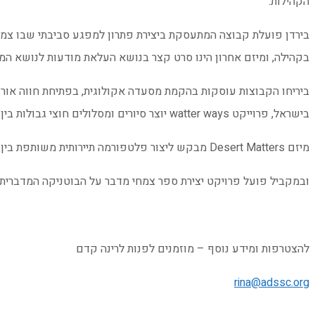
הקהילות.
בירדן פועלת קבוצה המתעסקת ביצירת פתרון למפגע סביבתי שבו צמר 
בקהילה, ומיזם אחרון הינו סרט קצר בנושא העלאת מודעות לנושא המי
ביריחו הקבוצות עוסקות בהקמת מסעדה אקולוגית, בפתיחת חווה אורגנ
בישראל, פרוייקט watter ways יוצר סיורים ומסלולים חוצי גבולות בין ישראל ירדן ופלסטין סביב נושא המים במדבר.
מיזם Desert Matters מבקש ליצור פלטפורמה תיירותית משותפת בין שלושת המדינות דרך אתר אינטרנט שיהווה מגזין תיירות וממשק הזמנת לינה, סיורים, סדנאות ומידע על המתרחש בין עקבה-יריחו-אילת.
ובמקביל פועל פרויקט יצירת ספר צמחי מדבר על הבוטניקה המדברי
להצטרפות ומידע נוסף – מוזמנים לפנות לרינה קדם
rina@adssc.org