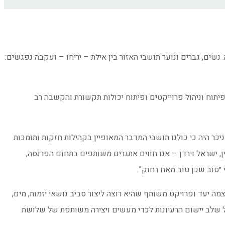
מדע ים המלח והערבה. נשים, גברים ונוער תושבי האזור בין אילת – יריחו – ועקבה נפגשים:
יתוח וניהול פרוייקטים ופיתוח יכולות תקשורת והקשבה רב
ניכר היה כי כולנו תושבי המדבר המאופיין בקהילות חזקות ותומכות
ן, ישראל וירדן – אנו חווים אתגרים משותפים בתחום הפרנסה,
י ״טוב שכן טוב מאח רחוק”.
 יעד ופרויקט משותף שהיא רוצה ליצור סביב נושאי יזמות, מים,
של שלב יישום הרעיונות לכדי מעשים ויצירה משותפת של שלושת