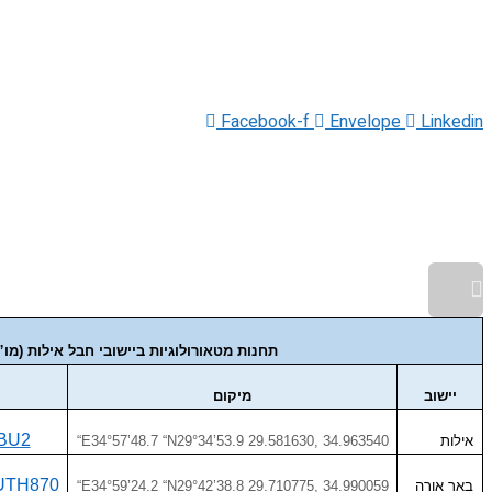
Facebook-f
Envelope
Linkedin
גלילה לראש העמוד
תחנות מטאורולוגיות ביישובי חבל אילות (מ
יישוב
מיקום
BBU2
אילות
“E34°57’48.7 “N29°34’53.9 29.581630, 34.963540
OUTH870
באר אורה
“E34°59’24.2 “N29°42’38.8 29.710775, 34.990059