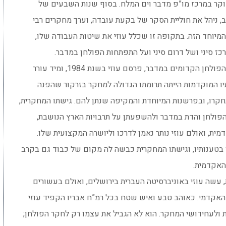
חוקר במרכז מו”פ מדבר וים המלח. בסוף שנות השבעים של
, ניהל את חוליית הסקר של בקעת עובדה, וערך מחקרים רבי
מיוחד הזה. בתקופה זו שכלל עוזי את שיטות העבודה שלו,
כז סיני ושל דרום סיני ועל התפתחות הפולחן במדבר.
את המאמר האקדמי הראשון שלו, שעסק במבני הפולחן הקדומים במדבר, פרסם עוזי בשנת 1984, ומיד עורר
דותיו המוקדמות הייתה תרומתו הגדולה למחקר בזרקור שהפנה
חקרו, ובפרשנות המיוחדת והמקיפה שנתן להם. גישתו המחקרית,
פולחן והדת במדבר ולהשפעתן על תרבויות הארץ הנושבת,
ת, ואולם עוזי נותר נאמן לדרכו וליושרה המקצועית שלו.
בטענותיו, וגישתו המחקרית כבשה לה מקום של כבוד גם בקרב
האקדמית.
 עשה עוזי באוניברסיטה העברית בירושלים, ואולם בעשורים
 האקדמי. כאוהב טבע ואיש שטח בכל רמ”ח אבריו הקפיד עוזי
ולעחידושי המחקר. הוא לא הגביל את עצמו רק לחקר הפולחן;