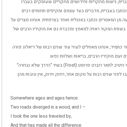
ברית, גישות מחקריות וחידושים מחקריים שעוסקים בעברו
כתבו בעברית, מדברים בעד עצמם ומקיפים תחומים רבים
ה מן המאמרים נכתבו באנגלית ואחד בצרפתית. אנחנו מצרים על
 בשפת המקור ראויה למאמץ ומכבדת גם את מוקיריו הרבים של
ד כתמיד, אנחנו מאחלים לעוזי עוד שנים רבות של דיאלוג פורה
 ועם מוקיריו הרבים, בריאות ושלוות נפש.
את דרכו המיוחדת של עוזי בחיים ובעולם המחקר היטיב לתאר רוברט פרוסט (Frost) בשיר “הדרך שלא נבחרה”
ילים הללו נכתבו לפני שנים רבות על מקום אחר, רחוק וירוק, אין טובות מהן
Somewhere ages and ages hence:
Two roads diverged in a wood, and I –
I took the one less traveled by,
And that has made all the difference.