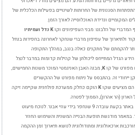
 תיאורים גרפיים בחרותות הסלע. הם מציעים מודל דיאכרוני
התפתחות הסגנונית של החרותות לשינויים בפעילות הכלכלית של
ים המקומיים ונדידת האוכלוסייה לאורך הזמן.
ף המדברי של הלבנט: מבני העפיפונים וקו
K
נדל ועמיתיו
וד ולתיארוך של עפיפון מדברי שנחקר לאחרונה בחפירות בנחל
ותר להקמתם של מתקנים כאלה בנגב, במהלך התקופה
הידע הגדל המתייחס ליכולתן של קהילות קדומות במדבר לנצל
 מפורט של קו
K
, מבנה האבן האניגמטי המוכר משנות החמישים,
ייחודי זה. בהתבסס על ניתוח מפורט של ההקשרים
, הם מציעים שקו
K
הוקם כחלק ממערכת פולחנית שקיימה זיקה
 הארון (הר אהרון), הסמוך לפטרה.
מתוארת קבורת ילד באתר בקעת עובדה 9 שנחפר בידי עוזי אבנר. לנוכח מיעוט
. במאמר מודגשת תופעת הבנייה המשנית והשימוש החוזר
רכבות ארכאולוגית ומתודולוגית לנושא תיארוך זמן ההקמה