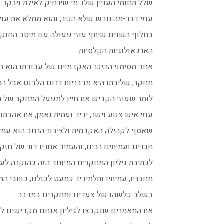
שלל תחומי העניין שלו. מי שירחיק לאילת ויבקר
עוזי דבר-מה חדש שלא הכיר, והוא ממלא את עול
בחלוף השנים שיתף עוזי פעולה עם מיטב החוקרי
הארכאולוגיות הקלסיות.
אחד מסימני ההיכר האקדמיים של עבודתו הוא ה
מחקר, שליבתו היא מדבריות דרום הלבנט אבל רבות
לומר שעוזי הקדיש את חייו למפעל המחקר של הא
עוזי איש צנוע וישר, ידיד ועמית נאמן, את אהב
שאסף לקהילה האקדמית ולציבור הרחב הוא עמל 
חברים ועמיתים רבים, והעמיד אחריו דור של חוק
לכתיבת גיליון המחקרים המיוחד הזה כהוקרה לעו
מחבריו, עמיתיו ותלמידיו. כמעט לכולנו, כותבי ה
בשלב כלשהו של צעדינו ומחקרינו במדבר.
את המאמרים שנקבצו לגיליון אנחנו מקדישים לו 