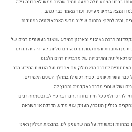
 אותו בביתו הצנוע יגלה כמעט תמיד שהינה ממש לאחרונה גילה
מו ונמצא בראש מעייניו, ועוד מאמר כבר נכתב…
ם, והיה לחלוץ בתחום שילוב מדעי הארכאולוגיה במתודות
קפדנות הרבה באיסוף ובארגון המידע שנאגר בעשורים רבים של
 מן התובנות והמסקנות ממנו אוניברסליות. לא יהיה זה מוגזם
רכאולוגיה והתרבויות של מדבריות דרום הלבנט.
תו האינסופית למדבר הוא חולק עם אחרים ועל הנגשת המידע הרב
כבר עשרות שנים. ככזה רכש לו במהלך השנים תלמידים,
רים ושל שוחרי מדבר באקדמיה ומחוץ לה.
זי, לדרכו ולמפעל חייו כחוקר, חברו בחפץ לב ובשמחה רבים
מחקרים בגיליון הנוכחי, העניק עוזי מידע, הדרכה או השראה
כמחווה וכתשורה על מה שהעניק לנו. בהוצאת הגיליון ראינו