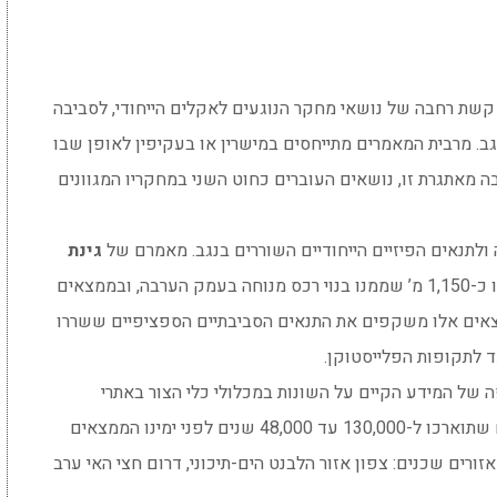
קשת רחבה של נושאי מחקר הנוגעים לאקלים הייחודי, לסביבה
גב. מרבית המאמרים מתייחסים במישרין או בעקיפין לאופן שבו
ה מאתגרת זו, נושאים העוברים כחוט השני במחקריו המגוונים
 ולתנאים הפיזיים הייחודיים השוררים בנגב. מאמרם של
גינת
מתמקד ברצף השכבות הגאולוגי שעוביו כ-1,150 מ’ שממנו בנוי רכס מנוחה בעמק הערבה, ובממצאים
מצאים אלו משקפים את התנאים הסביבתיים הספציפיים ששררו
 לתקופות הפלייסטוקן.
של המידע הקיים על השונות במכלולי כלי הצור באתרי
התקופה הפלאוליתית התיכונה (BP) בנגב, אתרים שתוארכו ל-130,000 עד 48,000 שנים לפני ימינו הממצאים
זורים שכנים: צפון אזור הלבנט הים-תיכוני, דרום חצי האי ערב