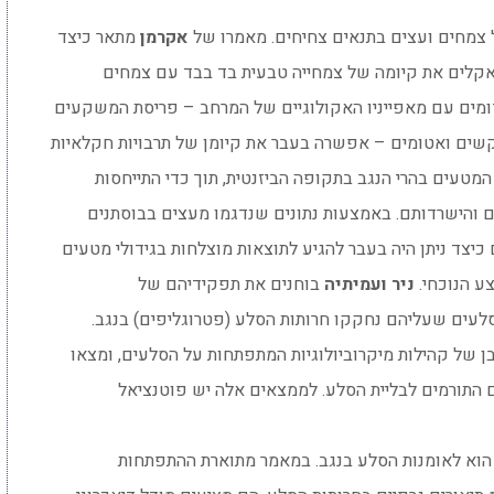
ל צמחים ועצים בתנאים צחיחים. מאמרו של
אקרמן
מתאר כיצד
אקלים את קיומה של צמחייה טבעית בד בבד עם צמחים
ומים עם מאפייניו האקולוגיים של המרחב – פריסת המשקעים
קשים ואטומים – אפשרה בעבר את קיומן של תרבויות חקלאיות
מטעים בהרי הנגב בתקופה הביזנטית, תוך כדי התייחסות
ם והישרדותם. באמצעות נתונים שנדגמו מעצים בבוסתנים
 כיצד ניתן היה בעבר להגיע לתוצאות מוצלחות בגידולי מטעים
ע הנוכחי.
ניר ועמיתיה
בוחנים את תפקידיהם של
 בסלעים שעליהם נחקקו חרותות הסלע (פטרוגליפים) בנגב.
ן של קהילות מיקרוביולוגיות המתפתחות על הסלעים, ומצאו
ם התורמים לבליית הסלע. לממצאים אלה יש פוטנציאל
הוא לאומנות הסלע בנגב. במאמר מתוארת ההתפתחות