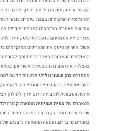
הכרונולוגית של יחסי האדם והגמל בנגב על בסיס
המשתרע מתקופת הברזל ועד ימינו, ומחבר בין ה
האוכלוסיות המקומיות בעבר, שינויים בגזעי הגמל
עוד שני מאמרים מתייחסים למבנים ייחודיים בנו
מציגים את ממצאיהם בנוגע לארכיטקטורה, לתפק
אשל. אתר זה סיפק את התאריכים המוקדמים בי
הנאוליתית המאוחרת. מאמר זה מתווסף לקורפוס 
בהצלחה את הסביבה הטבעית להישרדותן. בניתוח
מספקים
כהן ששון וגלילי
פרשנות חדשה למתקן 
הארכאולוגיים, הגאוגרפיים והנופיים של המבנה
אתנית ותרבותית לתרבויות דרום ירדן ולפולחן ג’בל
במאמרם של
סמית ועמיתיה
שרידי אדם מאזור זה, מדובר במחקר חשוב ביותר
באתרים מדבריים, תופעה המוסיפה נדבכים של מו