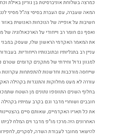
כמרצה בשלוחת אוניברסיטת בן גוריון באילת וכ
המאה שעברה, עם העברת בסיסי צה”ל מסיני לנגב
חשיבות על אופייה של הנוכחות האנושית באזור ה
ואסף גם חומר רב וייחודי על הארכאולוגיה של מר
עניין רב בתגליותיו ובתובנותיו הייחודיות. בעבו
למגוון גדול וחידתי של מתקנים קדומים שטרם נ
שייחסה מורכבות וחדשנות להתפתחות עקרונות ה
עוררה לא מעט מחלוקות והתנגדות בקהילה האקדמי
בחלוף השנים התווספו נתונים מן השטח שתמכו 
חובבים ושוחרי מדבר וגם בקרב עמיתיו בקהילה 
את כל תאריו האקדמיים, שאותם סיים בהצטיינות,
האחרונים היה מרכז מו”פ מדבר וים המלח לביתו
להישאר מחובר לעבודת השדה, לסקרים, לחפירות 