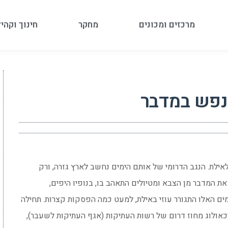
מרכזים ומכונים
מחקר
חינוך וקהי
 נפש במדבר
קיבוץ הזורע, לאילת. הנגב הדרומי של אותם הימים נחשב לארץ גזרה, ורק
את המדבר מן הצבא ומטיולים התאהב בו, בנופיו היפים,
ם האלו התגורר עוזי באילת, למעט כמה הפסקות קצרות. תחילה
אולוג מחוז דרום של רשות העתיקות (אגף העתיקות לשעבר),