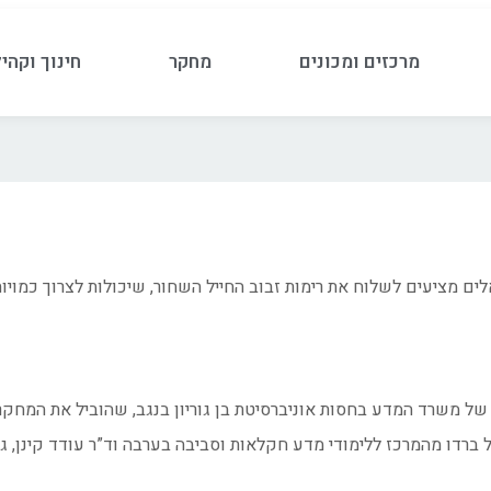
מרכזים ומכונים
מחקר
חינוך וקהי
לים מציעים לשלוח את רימות זבוב החייל השחור, שיכולות לצרוך כמוי
של משרד המדע בחסות אוניברסיטת בן גוריון בנגב, שהוביל את המחקר
דו מהמרכז ללימודי מדע חקלאות וסביבה בערבה וד”ר עודד קינן, גלי ו