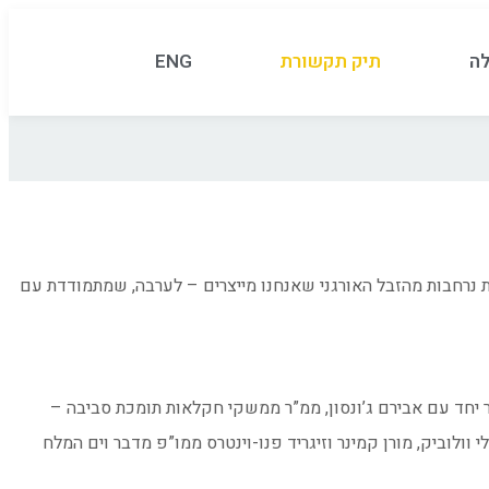
לה
תיק תקשורת
ENG
ות נרחבות מהזבל האורגני שאנחנו מייצרים – לערבה, שמתמודדת עם
 יחד עם אבירם ג’ונסון, ממ”ר ממשקי חקלאות תומכת סביבה –
ולוביק, מורן קמינר וזיגריד פנו-וינטרס ממו”פ מדבר וים המלח