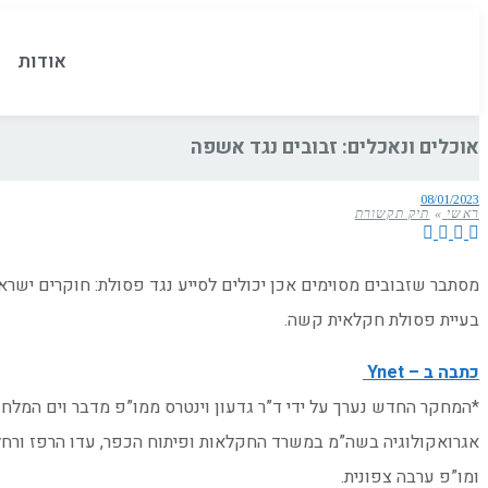
אודות
אוכלים ונאכלים: זבובים נגד אשפה
08/01/2023
ראשי
»
תיק תקשורת
מסתבר שזבובים מסוימים אכן יכולים לסייע נגד פסולת: חוקרים ישרא
בעיית פסולת חקלאית קשה.
כתבה ב – Ynet
*המחקר החדש נערך על ידי ד”ר גדעון וינטרס ממו”פ מדבר וים המלח 
אגרואקולוגיה בשה”מ במשרד החקלאות ופיתוח הכפר, עדו הרפז ורחל בר
ומו”פ ערבה צפונית.