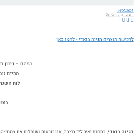
14/07/2025
ראשי
»
דף בית2
לרכישת מוצרים הגינה בואדי - לחצו כאן
המיזם –
גינון ב
המיזם נוב
לוח השנה
בוטנ
בגינה בואדי
, בתחנת יאיר ליד חצבה, אנו זורעות ושותלות את צמחי-ה