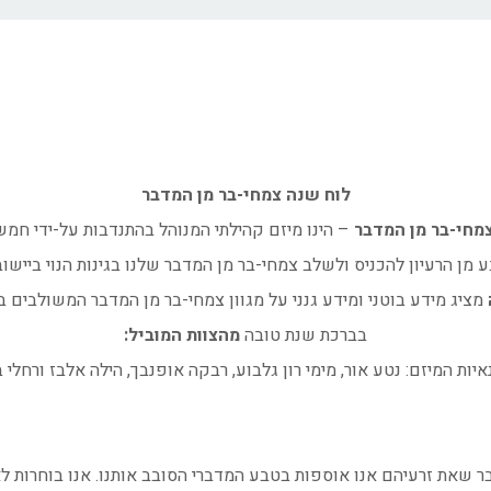
לוח שנה
צמחי-בר מן המדבר
צמחי-בר מן המדבר
– הינו מיזם קהילתי המנוהל בהתנדבות על-ידי חמ
ע מן הרעיון להכניס ולשלב צמחי-בר מן המדבר שלנו בגינות הנוי ביישוב
מציג מידע בוטני ומידע גנני על מגוון צמחי-בר מן המדבר המשולבים בגי
בברכת שנת טובה
מ
הצוות המוביל:
איות המיזם: נטע אור, מימי רון גלבוע, רבקה אופנבך, הילה אלבז ורחלי ב
בר שאת זרעיהם אנו אוספות בטבע המדברי הסובב אותנו. אנו בוחרות לא