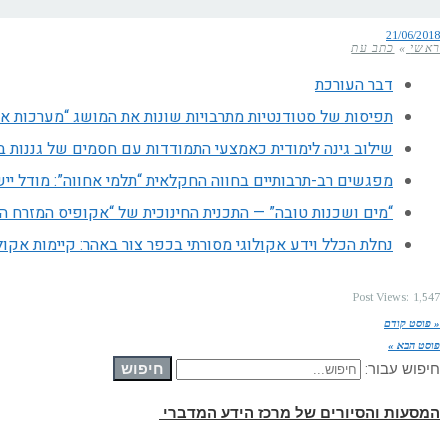
21/06/2018
ראשי
»
כתב עת
דבר העורכת
תפיסות של סטודנטיות מתרבויות שונות את המושג “מערכות אק
שילוב גינה לימודית כאמצעי התמודדות עם חסמים של גננות בד
מפגשים רב-תרבותיים בחווה החקלאית “תלמי אחווה”: מודל יישומ
“מים ושכנות טובה” — התכנית החינוכית של “אקופיס המזרח הת
נחלת הכלל וידע אקולוגי מסורתי בכפר צור באהר: קיימות אקו
Post Views:
1,547
« פוסט קודם
פוסט הבא »
חיפוש
חיפוש עבור:
המסעות והסיורים של מרכז הידע המדברי