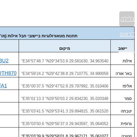
גלילה
לראש
תחנות מטאורולוגיות ביישובי חבל אילות (מ
העמוד
יישוב
מיקום
BBU2
אילות
“E34°57’48.7 “N29°34’53.9 29.581630, 34.963540
OUTH870
באר אורה
“E34°59’24.2 “N29°42’38.8 29.710775, 34.990059
FA1
אליפז
“E35°00’37.5 “N29°47’52.8 29.797992, 35.010406
סמר
“E35°01’13.3 “N29°50’03.2 29.834230, 35.020348
יטבתה
“E35°03’41.5 “N29°53’41.3 29.894815, 35.061520
גרופית
“E35°03’50.6 “N29°56’37.0 29.943597, 35.064052
קטורה
“E35°03’39.9 “N29°58’01.8 29.967171, 35.061077