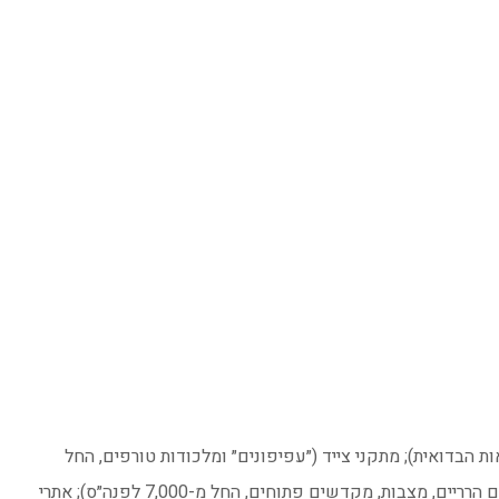
10 השנים האחרונות בנושאים שונים: חקלאות קדומה (החל מ-6,000 לפנה״ס ועד החקלאות הבדואית); מתקני צייד (״עפיפונים״ ומלכודות טורפים, החל
מ-4,000 לפנה״ס); כרייה והפקה של נחושת בערבה (החל מ-4,500 לפנה״ס ועד 1,500 לספירה); ״אתרי פולחן” מדבריים (אתרי פולחן ניאוליתיים הרריים, מצבות, מקדשים פתוחים, החל מ-7,000 לפנה״ס); אתרי