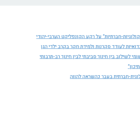
ולוגיות-חברתיות” על רקע הקונפליקט הערבי-יהודי
ואיות לעודד סקרנות ולמידת חקר בקרב ילדי הגן
י לשילוב בין חינוך סביבתי לבין חינוך רב-תרבותי
יכון”
לוגית-חברתית בעבר כהשראה להווה