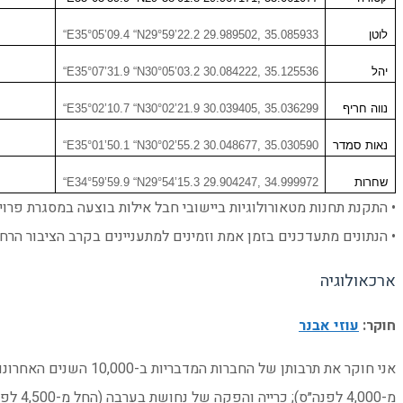
לוטן
“E35°05’09.4 “N29°59’22.2 29.989502, 35.085933
יהל
“E35°07’31.9 “N30°05’03.2 30.084222, 35.125536
נווה חריף
“E35°02’10.7 “N30°02’21.9 30.039405, 35.036299
נאות סמדר
“E35°01’50.1 “N30°02’55.2 30.048677, 35.030590
שחרות
“E34°59’59.9 “N29°54’15.3 29.904247, 34.999972
• התקנת תחנות מטאורולוגיות ביישובי חבל אילות בוצעה במסגרת פרו
• הנתונים מתעדכנים בזמן אמת וזמינים למתעניינים בקרב הציבור הרח
ארכאולוגיה
חוקר:
עוזי אבנר