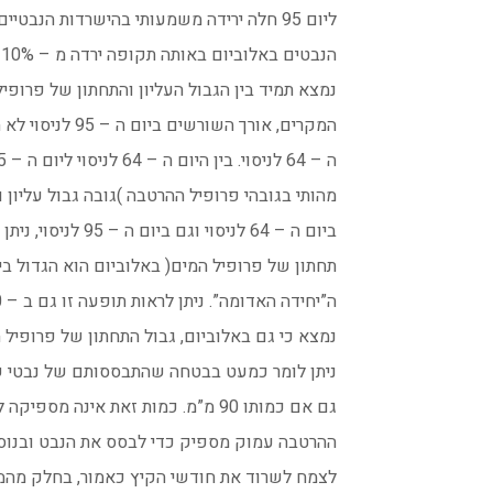
ליום 95 חלה ירידה משמעותי בהישרדות הנבטיים בחול וב”יחידה האדומה”. שרידות
הנבטים באלוביום באותה תקופה ירדה מ – 10% ל – 0% . בכל המדידות שנעשו, קצה השורש
נמצא תמיד בין הגבול העליון והתחתון של פרופי
המקרים, אורך השורשים ביום ה – 95 לניסוי לא היה ארוך יותר מאורכם של השורשים ביום
ה – 64 לניסוי. בין היום ה – 64 לניסוי ליום ה – 95 לניסוי, ברוב רובם של המקרים, אין שינוי
מהותי בגובהי פרופיל ההרטבה )גובה גבול עליון וגובה גבול 
ביום ה – 64 לניסוי וגם ביום ה – 95 לניסוי, ניתן לראות באופן ברור שעומק ההרטבה )גבול
תחתון של פרופיל המים( באלוביום הוא הגדול ביו
ה”יחידה האדומה”. ניתן לראות תופעה זו גם ב – 60 מ”מ גשם אך באופן ברור פחות. עוד
נמצא כי גם באלוביום, גבול התחתון של פרופיל
ניתן לומר כמעט בבטחה שהתבססותם של נבטי שי
גם אם כמותו 90 מ”מ. כמות זאת אינה מספיקה להביא את גבולו התחתון של פרופיל
ההרטבה עמוק מספיק כדי לבסס את הנבט ובנוס
לצמח לשרוד את חודשי הקיץ כאמור, בחלק מהמ