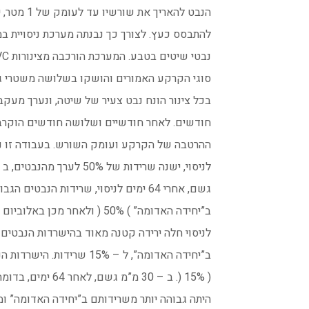
הנבט להאריך את שורשיו עד לעומק של 1 מטר, יעמוד לרשותו מאגר מים מספק על מנת
להתבסס כעץ. לצורך כך נבנתה מערכת ניסויית 
נבטי שיטים בטבע. המערכת הורכבה מצינורות PVC באורך 1 מטר אשר מולאו בשלושת
סוגי הקרקע האמורים והושקו בשלושה משטרי גשם שונים: 30 מ”מ, 60 
בכל צינור הונח נבט צעיר של שיטה, ונערך מעק
חודשים. לאחר חודשיים ושלושה חודשים הוקרב
ההרטבה של הקרקע ועומק השורש. בעבודה זו נמצא כי ב – 90 מ”מ גש
לניסוי, ישנה שרידות של 50% לערך מהנבטים, ב – 3 סוגי הקרקע. לעומת זאת, ב – 60 מ”מ
גשם, אחרי 64 ימים לניסוי, שרידות הנבטים הגבוהה ביותר הייתה בחול ) 90% (, לאחר מכן
ב”יחידה האדומה” ) 50% ( ולאחר מכן באלוביום ) 15% (. בין יום ה – 64 לניסוי ליום ה – 95
לניסוי חלה ירידה קטנה מאוד בהישרדות הנבטים 
ב”יחידה האדומה”, ל – 15% שרידות. הישרדות הנבטים באלוביום הייתה ונשארה נמוכה
( 15% (. ב – 30 מ”מ גשם, לאחר 64 ימים, בדומה ל – 60 מ”מ גשם, שרידות הנבטים בחול
היתה גבוהה יותר משרידותם ב”יחידה האדומה” ומשרידותם