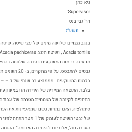
גיא כהן
Supervisor:
דר’ גבי בנט
תשע”ז
בנגב מצויים שלושה מינים של עצי שיטה: שיטה סלילנית Acacia raddiana 
Acacia tortilis , ושיטת הנגב Acacia pachiceras . בעשורים האחרונים, נצפתה ירידה
מדאיגה בכמות המשקעים בערבה שלוותה בהתייב
נבטים להתבסס. על פי מחקרים, ב- 20 השנים האחרונות הייתה ירידה של כ- 50 אחוז
בכמות המשקעים . מממוצע רב שנתי של כ – – 30 מילמטרים לממוצע של כ- 12 מילימטרים
בלבד. התוצאה המיידית של הירידה הזו במשקעים
החיוניים לקיומה של הצמחייה.מטרתה של עבודה 
סימולציה, האם כמויות גשם שמאפיינות את הער
של נבטי השיטה לעומק של 1 מטר מתחת לפני הקרקע, בשלושה מיני קרקע מייצגים של
הערבה חול, אלוביום ו”היחידה האדומה”. ההנחה 