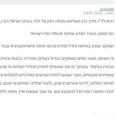
12/12/2023
ראשי
»
כתבה ראשית
רכות לד”ר מירב כהן משלוחת מצפה רמון על זכיה בגרנט ישראל-הודו,
גוף מממן: משרד המדע שיתוף פעולה הודו-ישראל.
המחקר עוסק בפיתוח מודל למידת מכונה ומפה אינטראקטיבית עבור צפ
מי התהום, מאגר המים המתוקים הגדול בעולם, מתדרדר בכמות ובאיכ
ובהודו במיוחד. במחקר זה אנו שואפים לאפיין תהליכי המלחת מי תהו
מאפיינים מקומיים, אשר ישמשו לזיהוי המניעים המרכזיים להמלחת מ
למיפוי המלחה, לזיהוי אזורים רגישים, ולצפי תהליכי המלחת מי תהום 
להודו וניתוח דומה יוכל להתבצע שם. על סמך תוצאות אלו, נפתח כלים