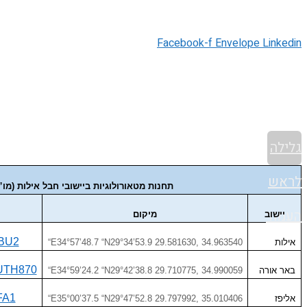
Facebook-f
Envelope
Linkedin
גלילה
לראש
תחנות מטאורולוגיות ביישובי חבל אילות (מ
העמוד
יישוב
מיקום
BBU2
אילות
“E34°57’48.7 “N29°34’53.9 29.581630, 34.963540
OUTH870
באר אורה
“E34°59’24.2 “N29°42’38.8 29.710775, 34.990059
FA1
אליפז
“E35°00’37.5 “N29°47’52.8 29.797992, 35.010406