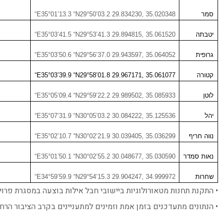
סמר
“E35°01’13.3 “N29°50’03.2 29.834230, 35.020348
יטבתה
“E35°03’41.5 “N29°53’41.3 29.894815, 35.061520
גרופית
“E35°03’50.6 “N29°56’37.0 29.943597, 35.064052
קטורה
“E35°03’39.9 “N29°58’01.8 29.967171, 35.061077
לוטן
“E35°05’09.4 “N29°59’22.2 29.989502, 35.085933
יהל
“E35°07’31.9 “N30°05’03.2 30.084222, 35.125536
נווה חריף
“E35°02’10.7 “N30°02’21.9 30.039405, 35.036299
נאות סמדר
“E35°01’50.1 “N30°02’55.2 30.048677, 35.030590
שחרות
“E34°59’59.9 “N29°54’15.3 29.904247, 34.999972
• התקנת תחנות מטאורולוגיות ביישובי חבל אילות בוצעה במסגרת פרו
• הנתונים מתעדכנים בזמן אמת וזמינים למתעניינים בקרב הציבור הרח