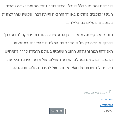
שביטים ומה זה בכלל שובל…יצרנו כוכב נופל מחומרי יצירה זוהרים,
העפנו כוכבים נופלים באוויר וההנאה הייתה רבה! עכשיו נותר לצפות
בכוכבים נופלים גם בלילה….
חוג מדע בקייטנה מועבר בגן הר עמשא במסגרת פרויקט “מדע בגן”,
שיתוף פעולה בין מו”פ מדבר וים המלח וגני הילדים במועצות
האזוריות תמר ומגילות. החוג משתמש בעולם היצירה כדרך להמחיש
ולהסביר מושגים מעולם המדע. השילוב של מדע ויצירה מביא את
הילדים לחווית Hands-on מיוחדת של למידה, התלהבות והנאה.
Post Views:
1,107
« פוסט קודם
פוסט הבא »
חיפוש עבור:
חיפוש