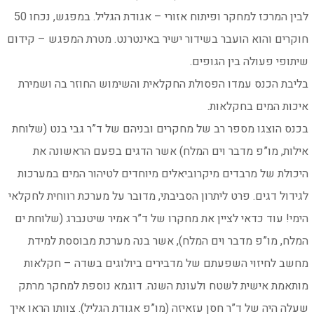
לבין המרכז למחקר ופיתוח אזורי – אגודת הגליל. במפגש, נכחו 50
חוקרים והוא הועבר בשידור ישיר באינטרנט. מטרת המפגש – קידום
שיתופי פעולה בין הגופים.
בליבת הכנס עמדו הפסולת החקלאית והשימוש החוזר בה ושמירת
איכות המים בחקלאות.
בכנס הוצגו מספר רב של מחקרים ובניהם של ד”ר גבי בנט (שלוחת
אילות, מו”פ מדבר וים המלח) אשר הדגים בפעם הראשונה את
היכולת של מרבדים מיקרוביאלים מיוחדים לטיהור המים במערכות
לגידול דגים. פרט ליתרון הסביבתי, מדובר על מערכת רווחית לחקלאי
הימי! עוד כדאי לציין את מחקרו של ד”ר אמיר שיטנברג (שלוחת ים
המלח, מו”פ מדבר וים המלח), אשר בנה מערכת מבוססת למידת
מחשב לחיזוי השפעתם של מדבירים ביולוגים בשדה – חקלאות
מותאמת אישית לשטח ולעונת השנה. דוגמא נוספת למחקר מרתק
שעלה היה של ד”ר חסן עזאיזה (מו”פ אגודת הגליל). צוותו הראו איך