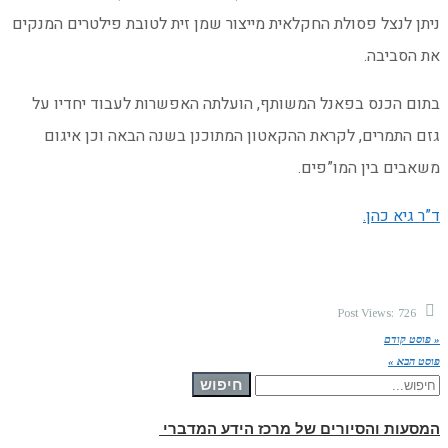
ניתן לנצל פסולת החקלאית מייצור שמן זית לטובת פילטרים המנקים
את הסביבה.
בתום הכנס בפאנל המשותף, הועלתה האפשרות לעבוד יחדיו על
גזם התמרים, לקראת ההקאטון המתוכנן בשנה הבאה וכן איגום
משאבים בין המו”פים.
ד”ר גיא כהן.
Post Views:
726
« פוסט קודם
פוסט הבא »
חיפוש עבור:
חיפוש
המסעות והסיורים של מרכז הידע המדברי