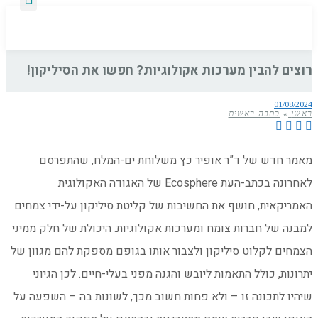
רוצים להבין מערכות אקולוגיות? חפשו את הסיליקון!
01/08/2024
ראשי
»
כתבה ראשית
מאמר חדש של ד”ר אופיר כץ משלוחת ים-המלח, שהתפרסם
לאחרונה בכתב-העת Ecosphere של האגודה האקולוגית
האמריקאית, חושף את החשיבות של קליטת סיליקון על-ידי צמחים
למבנה של חברות צומח ומערכות אקולוגיות. היכולת של חלק ממיני
הצמחים לקלוט סיליקון ולצבור אותו בגופם מספקת להם מגוון של
יתרונות, כולל התאמות ליובש והגנה מפני בעלי-חיים. לכן הגיוני
שיהיו לתכונה זו – ולא פחות חשוב מכך, לשונות בה – השפעה על