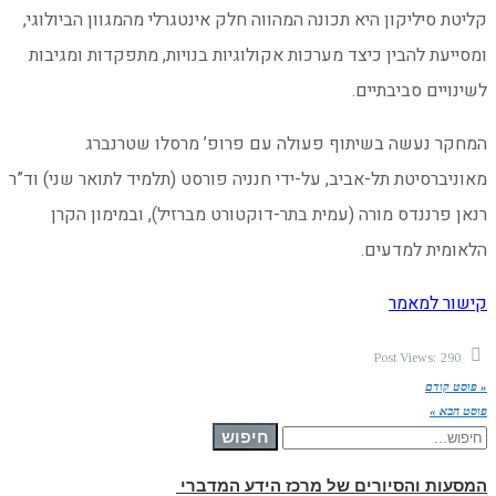
קליטת סיליקון היא תכונה המהווה חלק אינטגרלי מהמגוון הביולוגי,
ומסייעת להבין כיצד מערכות אקולוגיות בנויות, מתפקדות ומגיבות
לשינויים סביבתיים.
המחקר נעשה בשיתוף פעולה עם פרופ’ מרסלו שטרנברג
מאוניברסיטת תל-אביב, על-ידי חנניה פורסט (תלמיד לתואר שני) וד”ר
רנאן פרננדס מורה (עמית בתר-דוקטורט מברזיל), ובמימון הקרן
הלאומית למדעים.
קישור למאמר
Post Views:
290
« פוסט קודם
פוסט הבא »
חיפוש עבור:
חיפוש
המסעות והסיורים של מרכז הידע המדברי