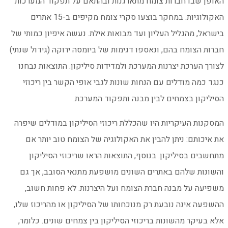
האופן שבו חברות צומח מתארגנות ובהתאם על תפקוד המערכות
האקולוגיות. במחקר בוצעו סקרי צומח מקיפים ב-15 אתרים
בישראל, מהגליל העליון ועד מבואות אילת. נעשה איפיון כמותי של
חברות הצומח בהם, ונאספו דגימות של ביומסה ירוקה (גידול שנתי)
לצורך הערכת יצרנות המערכת ולמדידות סיליקון. התוצאות נבחנו
כנגד כמה מודלים עם הנחות שונות לגבי אופי הקשר בין ריכוזי
הסיליקון בצמחים לבין מבנה ותפקוד המערכת.
המסקנות העיקריות היו שהכללת ריכוזי הסיליקון במודלים שיפרה
את איכותם: ניתן להבין את האקולוגיה של הצומח טוב יותר אם
מתחשבים בסיליקון. בנוסף, התוצאות הראו שריכוזי הסיליקון
והשונות שלהם באתרים השונים מושפעת מתנאי הסובב, אך גם
משפיעה על מבנה חברת הצומח ועל היצרנות. לא פחות חשוב,
ההשפעה אינה נובעת רק מנוכחותו של הסיליקון או מהריכוז שלו,
אלא בעיקר מהשונות בריכוזי הסיליקון בין צמחים שונים. כלומר,