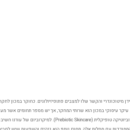
ן מיטוכונדרי והקשר שלו למצבים פתופיזיולוגים. כחוקר במכון לחקר
ה. עיקר עיסוקי במכון הוא שרותי המחקר, אך יש מספר תחומים אשר מענ
לטיפול במחלות עור, כמו אקזמה ופסוריאזיס, דרך פרוביוטיקה טופיק
להתמודדות עם מחלות אלה. תחום נוסף הוא נזקים והשפעות שיש לסביבת