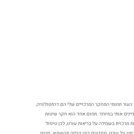
 העור תחומי המחקר המרכזיים שלי הם דרמטולוגיה,
יינים אותי במיוחד. תחום אחד הוא חקר שיטות
לית (Prebiotic Skincare). למיקרוביום של עורנו חשיבות מרכזית בשמירה על בריאות עורנו, לכן טיפול
נו על עורנו. מפגעים כמו קרינה מהשמש, זיהום