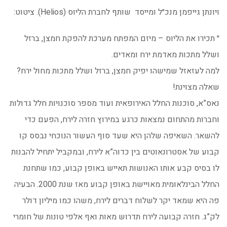
ויונתן גייפמן מנכ״ל ומייסד שותף לחברת הליוס (Helios). ציטוט:
״ תכירו את הליוס – מיזם המפתח מערכת להפקת חמצן, ברזל
ושלל מתכות מאדמת ירח ומאדים.
למה לעזאזל שמישהו יפיק חמצן, ברזל ושלל מתכות מחול ירח?
שאלה מצוינת!
נאס”א, סוכנות החלל האירופאית ועוד מספר סוכנויות חלל גדולות
וחברות מהתחום נמצאות כרגע במירוץ חזרה לירח, הפעם כדי
להשאר. השאיפה שלהן היא שעד סוף העשור הנוכחי נבסס קו
קבוע של אסטרונאוטים בין כדוה”א לירח, ובמקביל יתחיל להבנות
לו בסיס קבע אותו האנושות תאייש באופן קבוע, כמו שתחנת
החלל הבינלאומית מאויישת באופן קבוע מאז שנת 2000. הבעיה
פה היא שמאד יקר לשלוח דברים לירח, משהו כמו מיליון דולר
לק”ג. חזרה קבועה לירח תדרוש מאות ואף אלפי טונות של חומרי