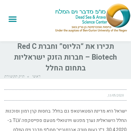
תכירו את “הליוס” וחברת Red C
Biotech – חברות הזנק ישראליות
בתחום החלל
ראשי
»
תיק תקשורת
11/05/2020
ישראל היא מדינת הסטארטאפ גם בחלל. בחסות קרן רמון וסוכנות
החלל הישראלית נערך מפגש וירטואלי מטעם ספייסקפה TLV ב-
30.4.2020. ד״ר רעות סורק אברמוביץ׳ ממו״פ מדבר וים המלח