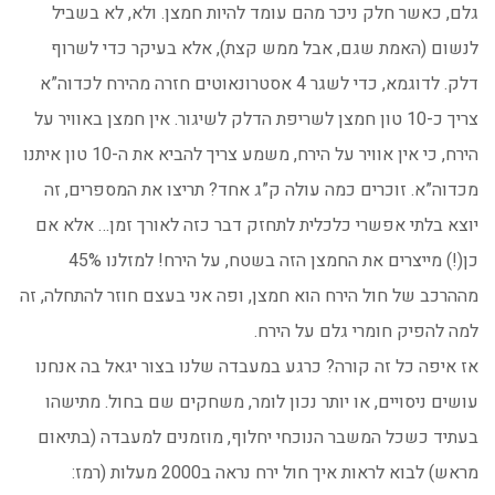
גלם, כאשר חלק ניכר מהם עומד להיות חמצן. ולא, לא בשביל
לנשום (האמת שגם, אבל ממש קצת), אלא בעיקר כדי לשרוף
דלק. לדוגמא, כדי לשגר 4 אסטרונאוטים חזרה מהירח לכדוה”א
צריך כ-10 טון חמצן לשריפת הדלק לשיגור. אין חמצן באוויר על
הירח, כי אין אוויר על הירח, משמע צריך להביא את ה-10 טון איתנו
מכדוה”א. זוכרים כמה עולה ק”ג אחד? תריצו את המספרים, זה
יוצא בלתי אפשרי כלכלית לתחזק דבר כזה לאורך זמן… אלא אם
כן(!) מייצרים את החמצן הזה בשטח, על הירח! למזלנו 45%
מההרכב של חול הירח הוא חמצן, ופה אני בעצם חוזר להתחלה, זה
למה להפיק חומרי גלם על הירח.
אז איפה כל זה קורה? כרגע במעבדה שלנו בצור יגאל בה אנחנו
עושים ניסויים, או יותר נכון לומר, משחקים שם בחול. מתישהו
בעתיד כשכל המשבר הנוכחי יחלוף, מוזמנים למעבדה (בתיאום
מראש) לבוא לראות איך חול ירח נראה ב2000 מעלות (רמז: