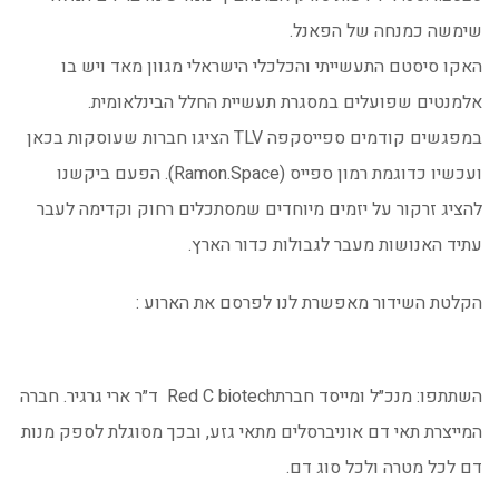
שימשה כמנחה של הפאנל.
האקו סיסטם התעשייתי והכלכלי הישראלי מגוון מאד ויש בו
אלמנטים שפועלים במסגרת תעשיית החלל הבינלאומית.
במפגשים קודמים ספייסקפה TLV הציגו חברות שעוסקות בכאן
ועכשיו כדוגמת רמון ספייס (Ramon.Space). הפעם ביקשנו
להציג זרקור על יזמים מיוחדים שמסתכלים רחוק וקדימה לעבר
עתיד האנושות מעבר לגבולות כדור הארץ.
הקלטת השידור מאפשרת לנו לפרסם את הארוע :
השתתפו: מנכ״ל ומייסד חברתRed C biotech ד״ר ארי גרגיר. חברה
המייצרת תאי דם אוניברסלים מתאי גזע, ובכך מסוגלת לספק מנות
דם לכל מטרה ולכל סוג דם.