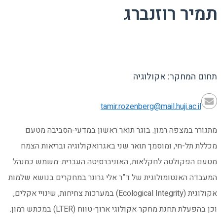
תמיר רוזנברג
תחום המחקר: אקולוגיה
tamir.rozenberg@mail.huji.ac.il
מתגורר במצפה רמון. בוגר תואר ראשון במדעי-הסביבה מטעם
מכללת תל-חי, ומוסמך תואר שני באגרואקולוגיה ובריאות הצמח
מטעם הפקולטה לחקלאות, האוניברסיטה העברית. משמש כמנהל
המעבדה האנטומולוגית של ד”ר אלי גרונר במחקרים בנושא שלמות
אקולוגית (Ecological Integrity) במערכות צחיחות, שינויי אקלים,
וכן בהפעלת תחנת מחקר אקולוגי ארוך-טווח (LTER) במכתש רמון.