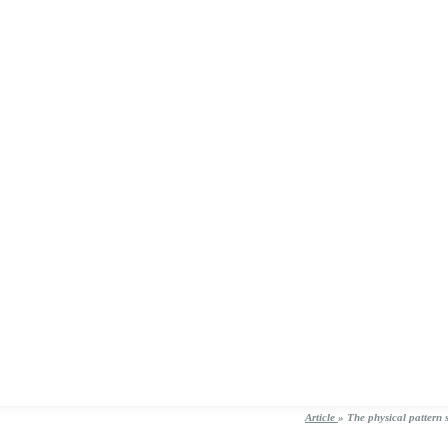
Article
»
The physical pattern 