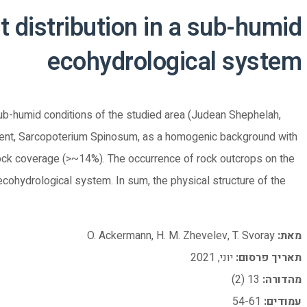
 distribution in a sub-humid
ecohydrological system
ub-humid conditions of the studied area (Judean Shephelah,
nent, Sarcopoterium Spinosum, as a homogenic background with
ck coverage (>~14%). The occurrence of rock outcrops on the
ecohydrological system. In sum, the physical structure of the
מאת:
O. Ackermann, H. M. Zhevelev, T. Svoray
תאריך פרסום:
יוני, 2021
מהדורה:
13 (2)
עמודים:
54-61