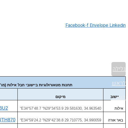
Facebook-f
Envelope
Linkedin
גלילה
לראש
תחנות מטאורולוגיות ביישובי חבל אילות (מ
העמוד
יישוב
מיקום
BBU2
אילות
“E34°57’48.7 “N29°34’53.9 29.581630, 34.963540
OUTH870
באר אורה
“E34°59’24.2 “N29°42’38.8 29.710775, 34.990059