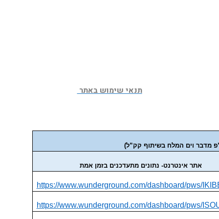
תנאי שימוש באתר 
ו”פ מדבר וים המלח בשיתוף קק”ל)
אתר אינטרנט- נתונים מתעדכנים בזמן אמת
https://www.wunderground.com/dashboard/pws/IKI
https://www.wunderground.com/dashboard/pws/IS