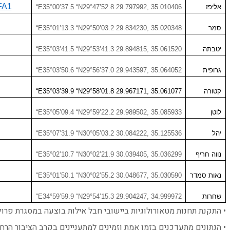
FA1
אליפז
“E35°00’37.5 “N29°47’52.8 29.797992, 35.010406
סמר
“E35°01’13.3 “N29°50’03.2 29.834230, 35.020348
יטבתה
“E35°03’41.5 “N29°53’41.3 29.894815, 35.061520
גרופית
“E35°03’50.6 “N29°56’37.0 29.943597, 35.064052
קטורה
“E35°03’39.9 “N29°58’01.8 29.967171, 35.061077
לוטן
“E35°05’09.4 “N29°59’22.2 29.989502, 35.085933
יהל
“E35°07’31.9 “N30°05’03.2 30.084222, 35.125536
נווה חריף
“E35°02’10.7 “N30°02’21.9 30.039405, 35.036299
נאות סמדר
“E35°01’50.1 “N30°02’55.2 30.048677, 35.030590
שחרות
“E34°59’59.9 “N29°54’15.3 29.904247, 34.999972
• התקנת תחנות מטאורולוגיות ביישובי חבל אילות בוצעה במסגרת פרו
• הנתונים מתעדכנים בזמן אמת וזמינים למתעניינים בקרב הציבור הרח