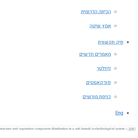
הכיתה הדרומית
אמץ שיטה
תיק תקשורת
מאמרים חדשים
ניוזלטר
פודקאסטים
כניסת מורשים
Eng
ראשי
»
structure and vegetation component distribution in a sub-humid ecohydrological system