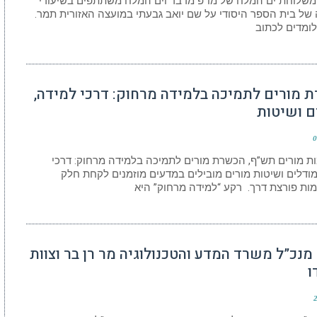
משלוחת ים המלח של מו”פ מדבר וים המלח משתתפים בשיעורי
של בית הספר היסודי על שם יואב גבעתי במועצה האזורית תמר.
לומדים לכתוב
 מורים לתמיכה בלמידה מרחוק: דרכי למידה,
ם ושיטות
0
 מורים תש”ף, הכשרת מורים לתמיכה בלמידה מרחוק: דרכי
מודלים ושיטות מורים מובילים במדעים מוזמנים לקחת חלק
ת פורצת דרך. רקע “למידה מרחוק” היא
מנכ”ל משרד המדע והטכנולוגיה מר רן בר וצוות
ו