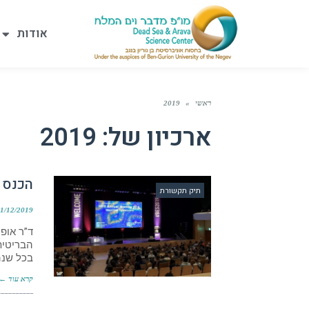
אודות
ראשי
»
2019
ארכיון של:
2019
הכנס 
תיק תקשורת
1/12/2019
ד”ר אופ
הבריטית
בכל שנה
קרא עוד ←