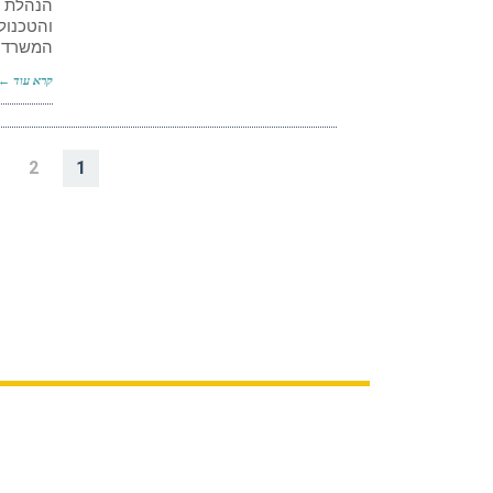
הנהלת מ
והטכנול
המשרד –
קרא עוד ←
2
1