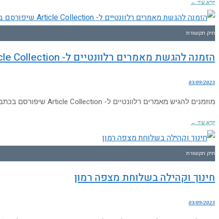
קרא עוד ←
תיק תקשורת
הזמנה להגשת מאמרים רלוונטיים ל- Article Collection שיפורסם בכתב העת All Earth
03/09/2023
מוזמנים להגיש מאמרים רלוונטיים ל- Article Collection שיפורסם בכתב העת All Earth, בנושא: Sustainable development for co-supporting economic growth and environmental health למידע נוסף, ניתן
קרא עוד ←
תיק תקשורת
חינוך וקהילה בשלוחת מצפה רמון
03/09/2023