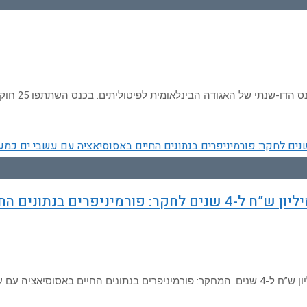
ודה הבינלאומית לפיטוליתים. בכנס השתתפו 25 חוקרים וסטודנטים מרחבי העולם
ד”ר שרית אשכנזי-פוליבודה זכתה במענק של 1.2 מיליון ש”ח ל-4 