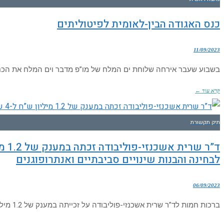
כנס האגודה הבין-לאומית לפיטוליתים
11/09/2023
בשבוע שעבר אירחה שלוחת ים המלח של מו”פ מדבר וים המלח את הכנס הדו-שנתי של האג
קרא עוד ←
תיק תקשורת
לבחינה והבנות שינויים סביבתיים ואנתרופוגנים
06/09/2023
ברכות חמות לד”ר שרית אשכנזי-פוליבודה על זכייתה במענק של 1.2 מיליון ש”ח ל-4 שנים. המחקר: פורמיניפרים בנתונים החיים באסוסיאציה עם עשבי ים כמערכת אקולוגית לבחינה