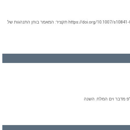
מחברים: Nitzan Segev, Elli Groner, Amos Bouskila, Oded Berger‑Tal כתב העת:Journal of Insect Conservation פרטים נוספים: https://doi.org/10.1007/s10841-023-00511-w תקציר: המאמר בוחן התנהגות של
פ מדבר וים המלח. השנה