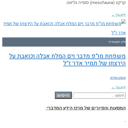
קרקע (mesofauna) סופיה גליאנו.
קרא עוד ←
תיק תקשורת
משפחת מו”פ מדבר וים המלח אבלה וכואבת על
הירצחו של תמיר אדר ז”ל
07/01/2024
קרא עוד ←
חיפוש עבור:
חיפוש
המסעות והסיורים של מרכז הידע המדברי
.