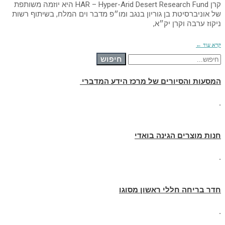
קרן HAR – Hyper-Arid Desert Research Fund היא יוזמה משותפת
של אוניברסיטת בן גוריון בנגב ומו״פ מדבר וים המלח, בשיתוף רשות
ניקוז ערבה וקרן יק״א,
קרא עוד ←
חיפוש עבור:
חיפוש
המסעות והסיורים של מרכז הידע המדברי
.
חנות מוצרים הגינה בואדי
.
חדר בריחה חללי ראשון מסוגו
.