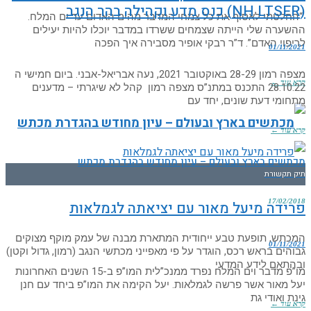
(NH LTSER) כנס מדע וקהילה בהר הנגב
“החלטתי לאסוף את כל צמחי המדבר מהים האדום עד ים המלח.
ההשערה שלי הייתה שצמחים ששרדו במדבר יוכלו להיות יעילים
לריפוי האדם”. ד”ר רבקי אופיר מסבירה איך הפכה
01/11/2021
מצפה רמון 28-29 באוקטובר 2021, נעה אבריאל-אבני. ביום חמישי ה
קרא עוד ←
28.10.22 התכנס במתנ”ס מצפה רמון קהל לא שיגרתי – מדענים
מתחומי דעת שונים, יחד עם
קרא עוד ←
מכתשים בארץ ובעולם – עיון מחודש בהגדרת מכתש
תיק תקשורת
17/02/2018
פרידה מיעל מאור עם יציאתה לגמלאות
המכתש, תופעת טבע ייחודית המתארת מבנה של עמק מוקף מצוקים
01/11/2021
גבוהים בראש רכס, הוגדר על פי מאפייני מכתשי הנגב (רמון, גדול וקטן)
ובהתאם לידע המדעי
מו”פ מדבר וים המלח נפרד ממנכ”לית המו”פ ב-15 השנים האחרונות
יעל מאור אשר פרשה לגמלאות. יעל הקימה את המו”פ ביחד עם חנן
גינת ואודי גת
קרא עוד ←