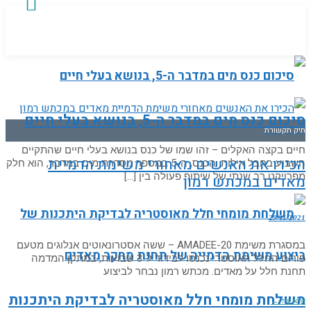
סיכום כנס מים במדבר ה-5, בנושא בעלי חיים
תיק תקשורת
חיים בקצה האקלים – זהו שמו של כנס בנושא בעלי חיים שהתקיים
הכירו את האנשים מאחורי משימת הדמיית
השבוע בחבל אילות. הכנס, ה-5 במספר מסדרת מים במדבר, הוא חלק
מפרויקט רב שנתי של שיתוף פעולה בין […]
מאדים במכתש רמון
29/11/2021
במסגרת משימת AMADEE-20 – ששה אסטרונאוטים אנלוגים מטעם
פורום החלל האוסטרי נכנסו לבידוד ל-3 שבועות, במתקן המדמה
תחנת חלל על מאדים. מכתש רמון נבחר לביצוע
משלחת מומחי חלל מאוסטריה לבדיקת היתכנות
קרא עוד ←