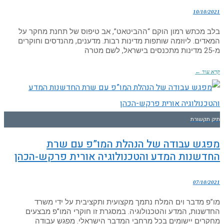
10/10/2021
בלב מכתש רמון הוקם “ההביטאט”, אב טיפוס של תחנת מחקר על
המאדים. ליוזמה שותפות מדינות רבות. מדענים, מהנדסים וחוקרים
מ-25 מדינות מתכנסים בישראל, לשם מטרה
קרא עוד ←
תיק תקשורת
מפגש עבודה של הנהלת המו”פ עם שרת
החדשנות המדע והטכנולוגיה אורית פרקש-הכהן
07/10/2021
מו”פ מדבר וים המלח נתמך מקצועית ותקציבית על ידי משרד
החדשנות, המדע והטכנולוגיה. במסגרת זו חוקרי המו”פ מבצעים
מחקרים יישומים בכל מרחבי המדבר הישראלי. מפגש עבודה