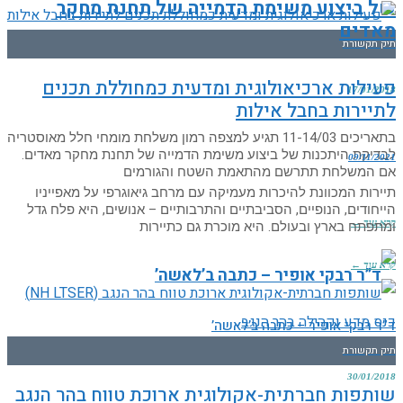
של ביצוע משימת הדמייה של תחנת מחקר
מאדים
תיק תקשורת
פעילות ארכיאולוגית ומדעית כמחוללת תכנים
17/01/2018
לתיירות בחבל אילות
בתאריכים 11-14/03 תגיע למצפה רמון משלחת מומחי חלל מאוסטריה
לבדיקת היתכנות של ביצוע משימת הדמייה של תחנת מחקר מאדים.
09/11/2021
אם המשלחת תתרשם מהתאמת השטח והגורמים
תיירות המכוונת להיכרות מעמיקה עם מרחב גיאוגרפי על מאפייניו
הייחודים, הנופיים, הסביבתיים והתרבותיים – אנושים, היא פלח גדל
קרא עוד ←
ומתפתח בארץ ובעולם. היא מוכרת גם כתיירות
קרא עוד ←
ד”ר רבקי אופיר – כתבה ב’לאשה’
תיק תקשורת
30/01/2018
שותפות חברתית-אקולוגית ארוכת טווח בהר הנגב