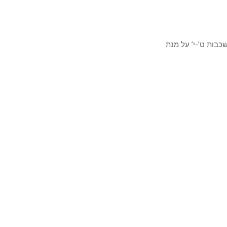
כבות ט’-י’ על מנת