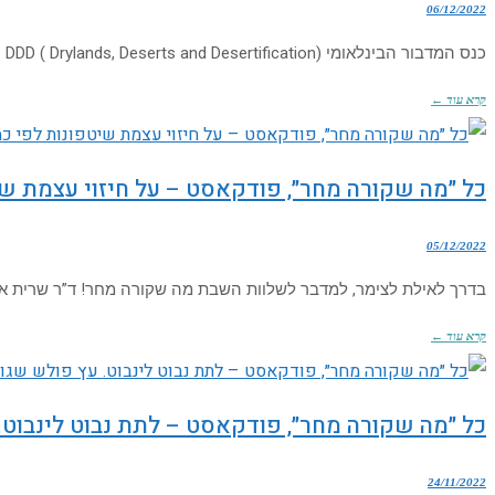
06/12/2022
כנס המדבור הבינלאומי DDD ( Drylands, Deserts and Desertification) הנערך מידי כשנתיים, הוא אחד הכנסים החשובים ביותר בנושא המדבור בעולם. 1000 משתתפים מיותר מ- 50
קרא עוד ←
כל ״מה שקורה מחר״, פודקאסט – על חיזוי עצמת ש
05/12/2022
בדרך לאילת לצימר, למדבר לשלוות השבת מה שקורה מחר! ד”ר שרית אשכנז
קרא עוד ←
כל ״מה שקורה מחר״, פודקאסט – לתת נבוט לינבוט.
24/11/2022