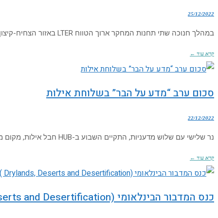
25/12/2022
במהלך חנוכה שתי תחנות המחקר ארוך הטווח LTER באזור הצחיח-קיצון אירחו משלחת שבאה ללמוד אלו משתנים מודדים בתחנות ונושאי המחקר העיקריים בתחנות כחלק ממחקר רשת
קרא עוד ←
סכום ערב “מדע על הבר” בשלוחת אילות
22/12/2022
נר שלישי עם שלוש מדעניות, התקיים השבוע ב-HUB חבל אילות, מקום מושבו של מו”פ מדבר וים המלח. הערב נולד בשילוב כוחות מנצח של מחלקת צעירים
קרא עוד ←
כנס המדבור הבינלאומי DDD ( Drylands, Deserts and Desertification)