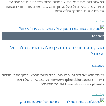
המאמר בוחן את דינמיקת שיטפונות הבזק באזור צחיח־למחצה עד
צחיח קיצוני באגן נחל צאלים, תוך שימוש ברשת ניטור ייחודית וצפופה
של תת־אגנים. במהלך שלוש שנות
קרא עוד ←
מאמר חדש
מה קורה כשריכוז החמצן עולה במערכת לגידול
אצות?
13/11/2025
מאמר חדש של ד”ר גבי בנט בוחן כיצד רמות החמצן בתוך מתקן הגידול
הייחודי (photobioreactor) משפיעות על קצב גידול של האצה
Haematococcus pluvialis ואגירת הפיגמנט
קרא עוד ←