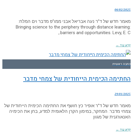
06/02/2025
מאמר חדש של ד”ר נעה אבריאל אבני ממו”פ מדבר וים המלח:
Bringing science to the periphery through distance learning:
barriers and opportunities. Levy, E. C.,
קרא עוד ←
כתבה ראשית
החתימה הכימית הייחודית של צמחי מדבר
29/01/2025
מאמר חדש של ד”ר אופיר כץ חושף את החתימה הכימית הייחודית של
צמחי מדבר. המחקר, במימון הקרן הלאומית למדע, בחן את הכימיה
האנאורגנית של מגוון
קרא עוד ←