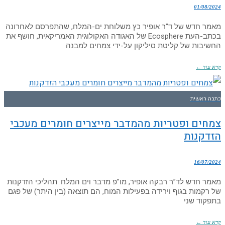
01/08/2024
מאמר חדש של ד”ר אופיר כץ משלוחת ים-המלח, שהתפרסם לאחרונה
בכתב-העת Ecosphere של האגודה האקולוגית האמריקאית, חושף את
החשיבות של קליטת סיליקון על-ידי צמחים למבנה
קרא עוד ←
כתבה ראשית
צמחים ופטריות מהמדבר מייצרים חומרים מעכבי
הזדקנות
16/07/2024
מאמר חדש לד”ר רבקה אופיר, מו”פ מדבר וים המלח. תהליכי הזדקנות
של רקמות בגוף וירידה בפעילות המוח, הם תוצאה (בין היתר) של פגם
בתפקוד שני
קרא עוד ←